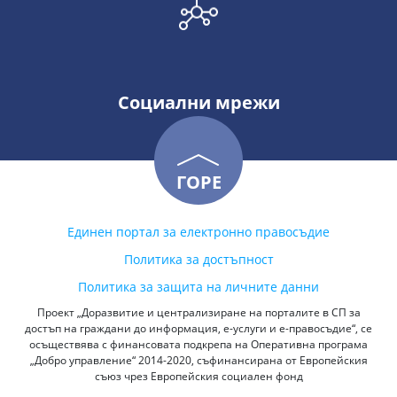
Социални мрежи
ГОРЕ
Единен портал за електронно правосъдие
Политика за достъпност
Политика за защита на личните данни
Проект „Доразвитие и централизиране на порталите в СП за
достъп на граждани до информация, е-услуги и е-правосъдие“, се
осъществява с финансовата подкрепа на Оперативна програма
„Добро управление“ 2014-2020, съфинансирана от Европейския
съюз чрез Европейския социален фонд